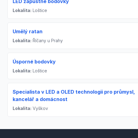
LED zápustné bodovky
Lokalita:
Loštice
Umělý ratan
Lokalita:
Říčany u Prahy
Úsporné bodovky
Lokalita:
Loštice
Specialista v LED a OLED technologii pro průmysl,
kancelář a domácnost
Lokalita:
Vyškov
Footer