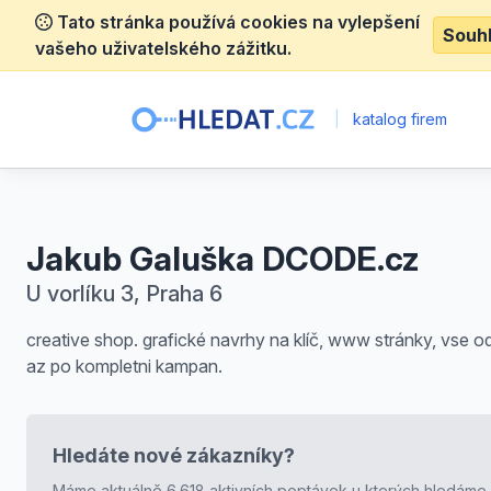
Tato stránka používá cookies na vylepšení
Souh
vašeho uživatelského zážitku.
|
katalog firem
Jakub Galuška DCODE.cz
U vorlíku 3, Praha 6
creative shop. grafické navrhy na klíč, www stránky, vse o
az po kompletni kampan.
Hledáte nové zákazníky?
Máme aktuálně 6.618 aktivních poptávek u kterých hledáme