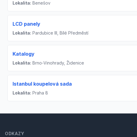
Lokalita:
Benešov
LCD panely
Lokalita:
Pardubice III, Bílé Předměstí
Katalogy
Lokalita:
Brno-Vinohrady, Židenice
Istanbul koupelová sada
Lokalita:
Praha 8
Footer
ODKAZY