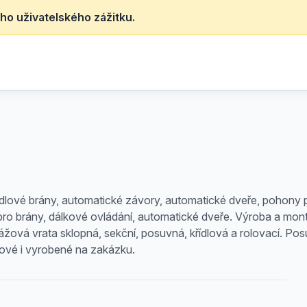
ho uživatelského zážitku.
lové brány, automatické závory, automatické dveře, pohony p
 pro brány, dálkové ovládání, automatické dveře. Výroba a mon
arážová vrata sklopná, sekční, posuvná, křídlová a rolovací. 
pové i vyrobené na zakázku.