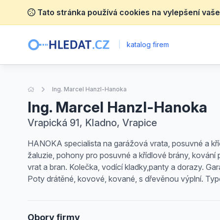
Tato stránka používá cookies na vylepšení vaše
|
katalog firem
Úvodní stránka
Ing. Marcel Hanzl-Hanoka
Ing. Marcel Hanzl-Hanoka
Vrapická 91, Kladno, Vrapice
HANOKA specialista na garážová vrata, posuvné a kříd
žaluzie, pohony pro posuvné a křídlové brány, kování
vrat a bran. Kolečka, vodící kladky,panty a dorazy. G
Poty drátěné, kovové, kované, s dřevěnou výplní. Ty
Obory firmy