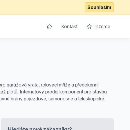
Souhlasím
Kontakt
Inzerce
ro garážová vrata, rolovací mříže a předokenní
táž plotů. Internetový prodej komponent pro stavbu
Posuvné brány pojezdové, samonosné a teleskopické.
Hledáte nové zákazníky?