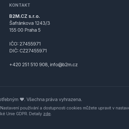
KONTAKT
B2M.CZ s.r.o.
Šafránkova 1243/3
155 00 Praha 5
IČO: 27455971
DIČ: CZ27455971
+420 251 510 908, info@b2m.cz
třebným ♥️. Všechna práva vyhrazena.
. Nastavení používání a dostupnosti cookies můžete upravit v nastav
ské Unie GDPR. Detaily
zde
.