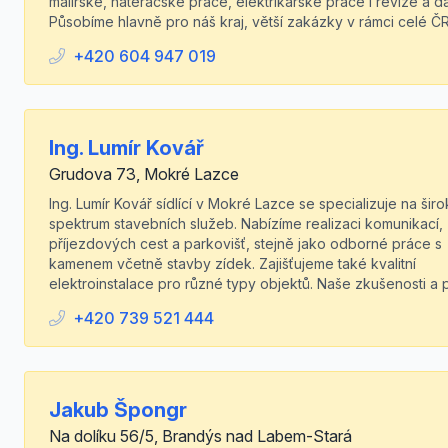
malířské, natěračské práce, elektrikářské práce i revize a dal
Působíme hlavně pro náš kraj, větší zakázky v rámci celé ČR
+420 604 947 019
Ing. Lumír Kovář
Grudova 73, Mokré Lazce
Ing. Lumír Kovář sídlící v Mokré Lazce se specializuje na šir
spektrum stavebních služeb. Nabízíme realizaci komunikací,
příjezdových cest a parkovišť, stejně jako odborné práce s
kamenem včetně stavby zídek. Zajišťujeme také kvalitní
elektroinstalace pro různé typy objektů. Naše zkušenosti a pr
+420 739 521 444
Jakub Špongr
Na dolíku 56/5, Brandýs nad Labem-Stará