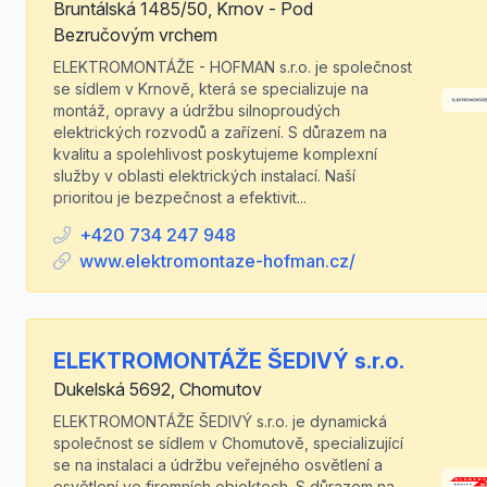
Bruntálská 1485/50, Krnov - Pod
Bezručovým vrchem
ELEKTROMONTÁŽE - HOFMAN s.r.o. je společnost
se sídlem v Krnově, která se specializuje na
montáž, opravy a údržbu silnoproudých
elektrických rozvodů a zařízení. S důrazem na
kvalitu a spolehlivost poskytujeme komplexní
služby v oblasti elektrických instalací. Naší
prioritou je bezpečnost a efektivit...
+420 734 247 948
www.elektromontaze-hofman.cz/
ELEKTROMONTÁŽE ŠEDIVÝ s.r.o.
Dukelská 5692, Chomutov
ELEKTROMONTÁŽE ŠEDIVÝ s.r.o. je dynamická
společnost se sídlem v Chomutově, specializující
se na instalaci a údržbu veřejného osvětlení a
osvětlení ve firemních objektech. S důrazem na