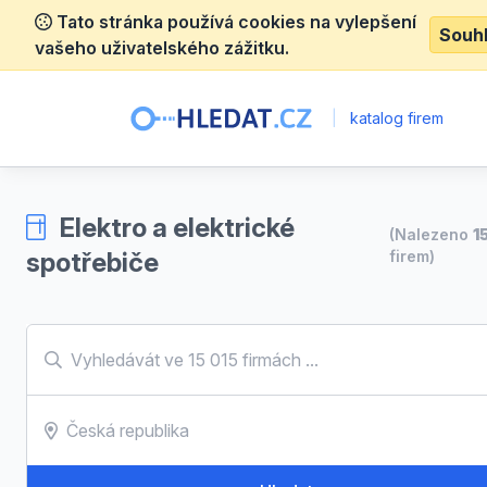
Tato stránka používá cookies na vylepšení
Souh
vašeho uživatelského zážitku.
|
katalog firem
Elektro a elektrické
(Nalezeno
1
spotřebiče
firem)