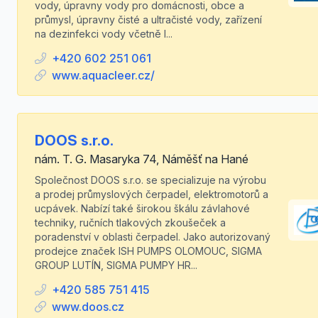
vody, úpravny vody pro domácnosti, obce a
průmysl, úpravny čisté a ultračisté vody, zařízení
na dezinfekci vody včetně l...
+420 602 251 061
www.aquacleer.cz/
DOOS s.r.o.
nám. T. G. Masaryka 74, Náměšť na Hané
Společnost DOOS s.r.o. se specializuje na výrobu
a prodej průmyslových čerpadel, elektromotorů a
ucpávek. Nabízí také širokou škálu závlahové
techniky, ručních tlakových zkoušeček a
poradenství v oblasti čerpadel. Jako autorizovaný
prodejce značek ISH PUMPS OLOMOUC, SIGMA
GROUP LUTÍN, SIGMA PUMPY HR...
+420 585 751 415
www.doos.cz