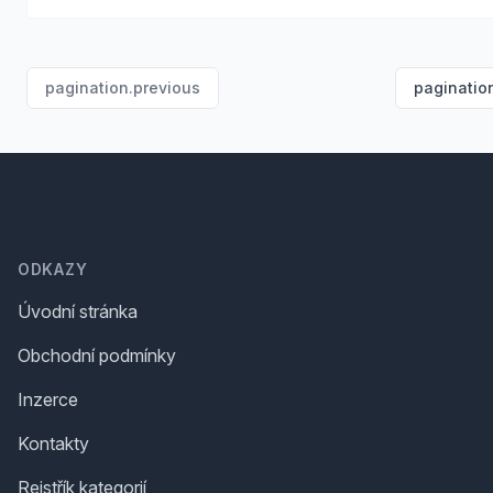
pagination.previous
paginatio
Footer
ODKAZY
Úvodní stránka
Obchodní podmínky
Inzerce
Kontakty
Rejstřík kategorií