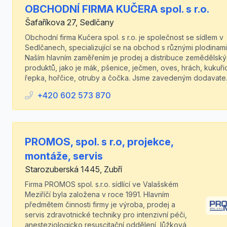
OBCHODNÍ FIRMA KUČERA spol. s r.o.
Šafaříkova 27, Sedlčany
Obchodní firma Kučera spol. s r.o. je společnost se sídlem v
Sedlčanech, specializující se na obchod s různými plodinami
Naším hlavním zaměřením je prodej a distribuce zemědělsk
produktů, jako je mák, pšenice, ječmen, oves, hrách, kukuři
řepka, hořčice, otruby a čočka. Jsme zavedeným dodavate..
+420 602 573 870
PROMOS, spol. s r.o, projekce,
montáže, servis
Starozuberská 1445, Zubří
Firma PROMOS spol. s.r.o. sídlící ve Valašském
Meziříčí byla založena v roce 1991. Hlavním
předmětem činnosti firmy je výroba, prodej a
servis zdravotnické techniky pro intenzivní péči,
anesteziologicko resuscitační oddělení, lůžková