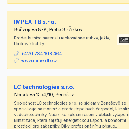
IMPEX TB s.r.o.
Bořivojova 878, Praha 3 -Žižkov
Prodej hutního materiálu tenkostěnné trubky, jekly,
hliníkové trubky.
+420 734 103 464
www.impextb.cz
LC technologies s.r.o.
Nerudova 1554/10, Benešov
Společnost LC technologies s.r.o. se sídlem v Benešově se
specializuje na montáž a prodej tepelných čerpadel, klimatiz
vzduchotechniky. Nabízí komplexní řešení v oblasti vytápění
klimatizace, která zajišťují energetickou úsporu a komfortní
prostředí pro zákazníky. Díky profesionálnímu přístup...