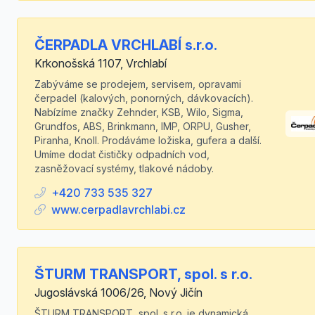
ČERPADLA VRCHLABÍ s.r.o.
Krkonošská 1107, Vrchlabí
Zabýváme se prodejem, servisem, opravami
čerpadel (kalových, ponorných, dávkovacích).
Nabízíme značky Zehnder, KSB, Wilo, Sigma,
Grundfos, ABS, Brinkmann, IMP, ORPU, Gusher,
Piranha, Knoll. Prodáváme ložiska, gufera a další.
Umíme dodat čističky odpadních vod,
zasněžovací systémy, tlakové nádoby.
+420 733 535 327
www.cerpadlavrchlabi.cz
ŠTURM TRANSPORT, spol. s r.o.
Jugoslávská 1006/26, Nový Jičín
ŠTURM TRANSPORT, spol. s r.o. je dynamická