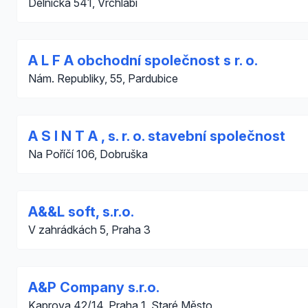
Dělnická 541, Vrchlabí
A L F A obchodní společnost s r. o.
Nám. Republiky, 55, Pardubice
A S I N T A , s. r. o. stavební společnost
Na Poříčí 106, Dobruška
A&&L soft, s.r.o.
V zahrádkách 5, Praha 3
A&P Company s.r.o.
Kaprova 42/14, Praha 1, Staré Město