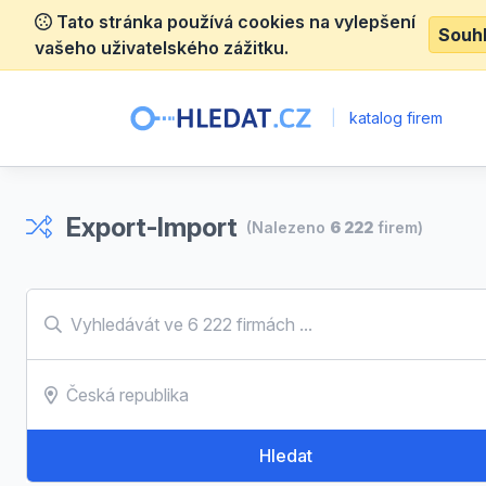
Tato stránka používá cookies na vylepšení
Souh
vašeho uživatelského zážitku.
|
katalog firem
Export-Import
(Nalezeno
6 222
firem)
Hledat