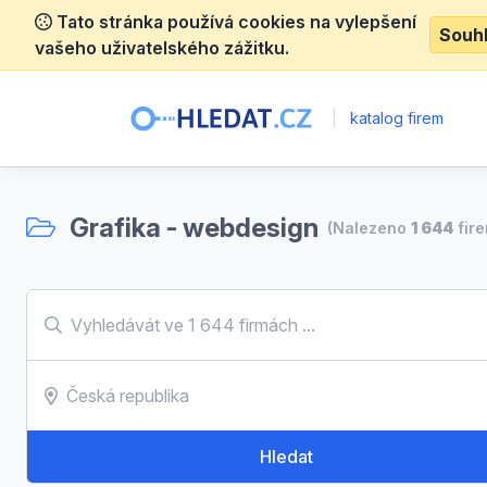
Tato stránka používá cookies na vylepšení
Souh
vašeho uživatelského zážitku.
|
katalog firem
Grafika - webdesign
(Nalezeno
1 644
fire
Hledat