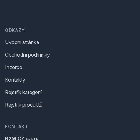
Footer
ODKAZY
Úvodní stránka
Obchodní podmínky
Inzerce
Kontakty
Rejstřík kategorií
Rejstřík produktů
KONTAKT
B2M.CZ s.r.o.