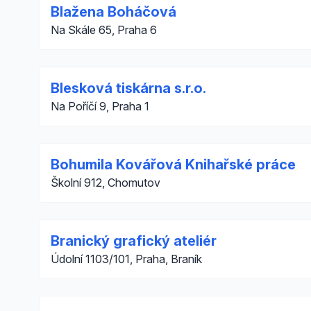
Blažena Boháčová
Na Skále 65, Praha 6
Blesková tiskárna s.r.o.
Na Poříčí 9, Praha 1
Bohumila Kovářová Knihařské práce
Školní 912, Chomutov
Branický grafický ateliér
Údolní 1103/101, Praha, Braník