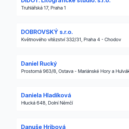
DIDOT. Litografické studio. s.r.o.
Truhlářská 17, Praha 1
DOBROVSKÝ s.r.o.
Květnového vítězství 332/31, Praha 4 - Chodov
Daniel Rucký
Prostorná 963/8, Ostava - Mariánské Hory a Hulvá
Daniela Hladíková
Hlucká 648, Dolní Němčí
Danuše Hribová