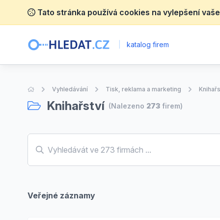
Tato stránka používá cookies na vylepšení vaše
|
katalog firem
Úvodní stránka
Vyhledávání
Tisk, reklama a marketing
Knihařs
Knihařství
(Nalezeno
273
firem)
Veřejné záznamy