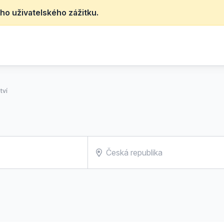
ho uživatelského zážitku.
tví