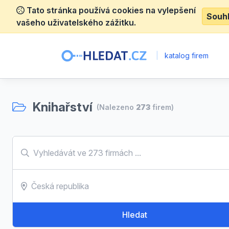
Tato stránka používá cookies na vylepšení
Souh
vašeho uživatelského zážitku.
|
katalog firem
Knihařství
(Nalezeno
273
firem)
Hledat