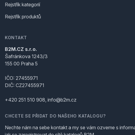
Rejstřík kategorií
Rejstřík produktů
KONTAKT
B2M.CZ s.r.o.
Šafránkova 1243/3
155 00 Praha 5
IČO: 27455971
DIČ: CZ27455971
+420 251 510 908, info@b2m.cz
CHCETE SE PŘIDAT DO NAŠEHO KATALOGU?
Nechte nám na sebe kontakt a my se vám ozveme s inform
jak se zaregistrovat do sítě katalogů B2M.