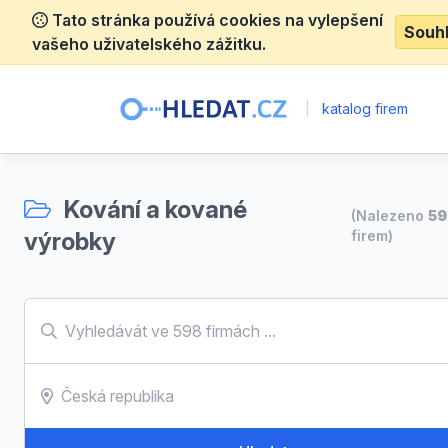
Tato stránka používá cookies na vylepšení
Souh
vašeho uživatelského zážitku.
|
katalog firem
Kování a kované
(Nalezeno
59
výrobky
firem)