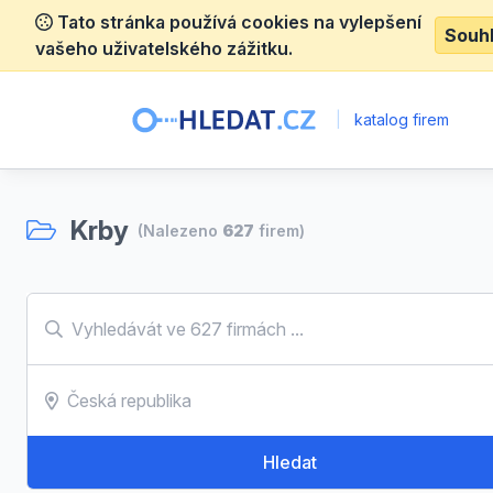
Tato stránka používá cookies na vylepšení
Souh
vašeho uživatelského zážitku.
|
katalog firem
Krby
(Nalezeno
627
firem)
Hledat