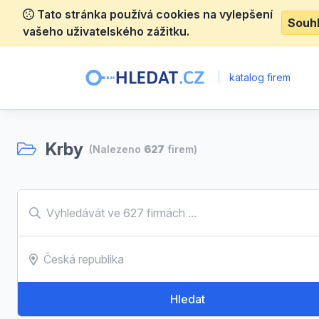
Tato stránka používá cookies na vylepšení
Souh
vašeho uživatelského zážitku.
|
katalog firem
Krby
(Nalezeno
627
firem)
Hledat