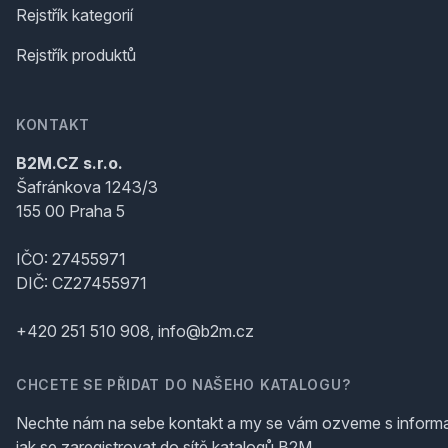
Rejstřík kategorií
Rejstřík produktů
KONTAKT
B2M.CZ s.r.o.
Šafránkova 1243/3
155 00 Praha 5
IČO: 27455971
DIČ: CZ27455971
+420 251 510 908, info@b2m.cz
CHCETE SE PŘIDAT DO NAŠEHO KATALOGU?
Nechte nám na sebe kontakt a my se vám ozveme s inform
jak se zaregistrovat do sítě katalogů B2M.