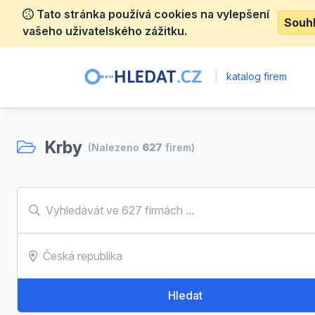
Tato stránka používá cookies na vylepšení
Souh
vašeho uživatelského zážitku.
|
katalog firem
Krby
(Nalezeno
627
firem)
Hledat