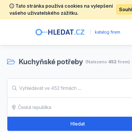
Tato stránka používá cookies na vylepšení
Souh
vašeho uživatelského zážitku.
|
katalog firem
Kuchyňské potřeby
(Nalezeno
452
firem)
Hledat