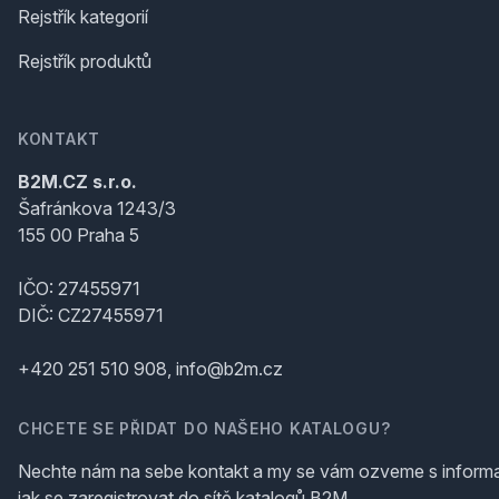
Rejstřík kategorií
Rejstřík produktů
KONTAKT
B2M.CZ s.r.o.
Šafránkova 1243/3
155 00 Praha 5
IČO: 27455971
DIČ: CZ27455971
+420 251 510 908, info@b2m.cz
CHCETE SE PŘIDAT DO NAŠEHO KATALOGU?
Nechte nám na sebe kontakt a my se vám ozveme s inform
jak se zaregistrovat do sítě katalogů B2M.