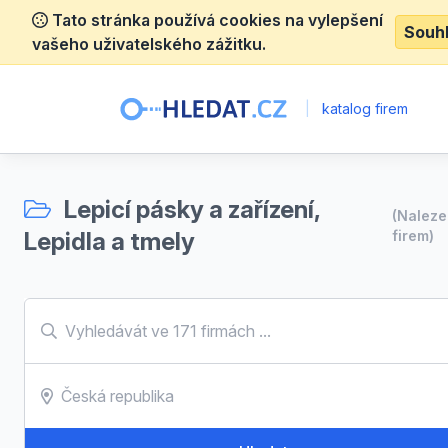
Tato stránka používá cookies na vylepšení
Souh
vašeho uživatelského zážitku.
|
katalog firem
Lepicí pásky a zařízení,
(Nalez
Lepidla a tmely
firem)