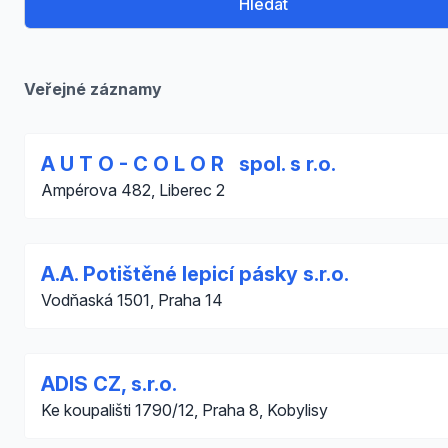
Hledat
Veřejné záznamy
A U T O - C O L O R spol. s r.o.
Ampérova 482, Liberec 2
A.A. Potištěné lepicí pásky s.r.o.
Vodňaská 1501, Praha 14
ADIS CZ, s.r.o.
Ke koupališti 1790/12, Praha 8, Kobylisy