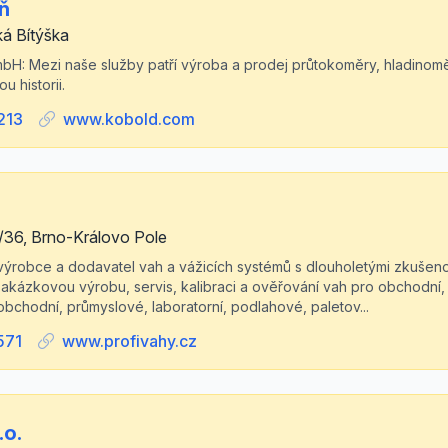
oň
ká Bítýška
: Mezi naše služby patří výroba a prodej průtokoměry, hladinoměr
u historii.
213
www.kobold.com
36, Brno-Královo Pole
 výrobce a dodavatel vah a vážicích systémů s dlouholetými zkušen
zakázkovou výrobu, servis, kalibraci a ověřování vah pro obchodní, 
bchodní, průmyslové, laboratorní, podlahové, paletov...
571
www.profivahy.cz
.o.