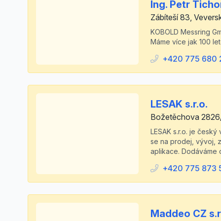
Ing. Petr Tich
Zábíteší 83, Vevers
KOBOLD Messring GmbH
Máme více jak 100 leto
+420 775 680 
LESAK s.r.o.
Božetěchova 2826/
LESAK s.r.o. je český
se na prodej, vývoj, 
aplikace. Dodáváme o
+420 775 873 
Maddeo CZ s.r