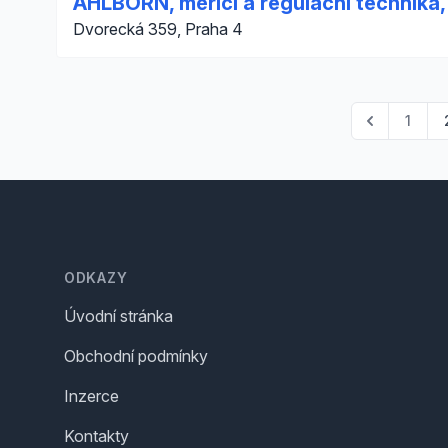
AHLBORN, měřící a regulační technika, s
Dvorecká 359, Praha 4
1
Footer
ODKAZY
Úvodní stránka
Obchodní podmínky
Inzerce
Kontakty