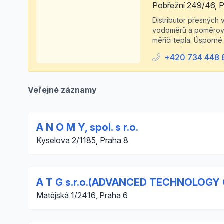
Pobřežní 249/46, Pr
Distributor přesných
vodoměrů a poměrovýc
měřiči tepla. Úsporn
+420 734 448 
Veřejné záznamy
A N O M Y, spol. s r.o.
Kyselova 2/1185, Praha 8
A T G s.r.o.(ADVANCED TECHNOLOGY G
Matějská 1/2416, Praha 6