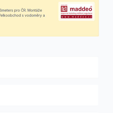
y Bmeters pro ČR. Montáže
 Velkoobchod s vodoměry a