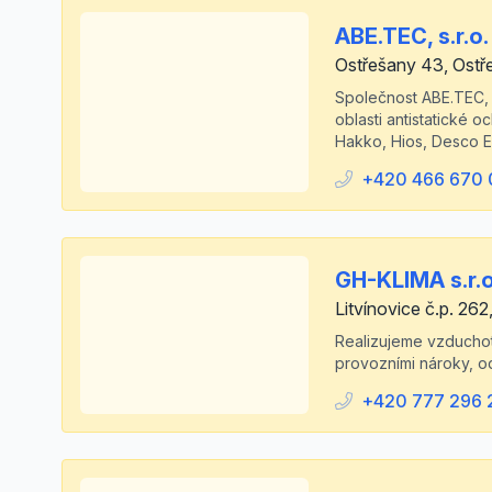
ABE.TEC, s.r.o.
Ostřešany 43, Ostř
Společnost ABE.TEC, 
oblasti antistatické o
Hakko, Hios, Desco Emi
+420 466 670 
GH-KLIMA s.r.o
Litvínovice č.p. 262
Realizujeme vzduchote
provozními nároky, o
+420 777 296 