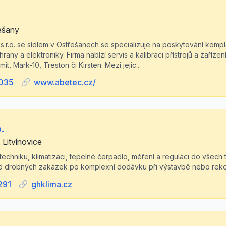
ešany
s.r.o. se sídlem v Ostřešanech se specializuje na poskytování komp
chrany a elektroniky. Firma nabízí servis a kalibraci přístrojů a zaříze
t, Mark-10, Treston či Kirsten. Mezi jejic...
035
www.abetec.cz/
.
, Litvínovice
chniku, klimatizaci, tepelné čerpadlo, měření a regulaci do všech 
d drobných zakázek po komplexní dodávku při výstavbě nebo rekon
291
ghklima.cz