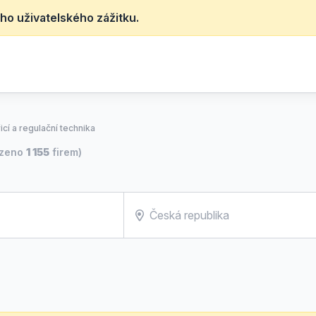
ho uživatelského zážitku.
icí a regulační technika
ezeno
1 155
firem)