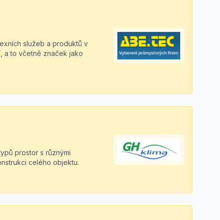
lexních služeb a produktů v
ní, a to včetně značek jako
typů prostor s různými
strukci celého objektu.