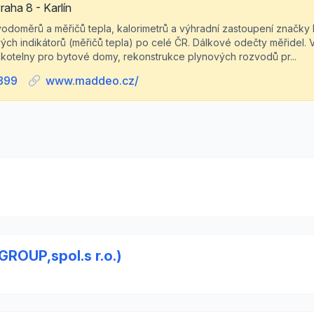
aha 8 - Karlín
 vodoměrů a měřičů tepla, kalorimetrů a výhradní zastoupení značk
h indikátorů (měřičů tepla) po celé ČR. Dálkové odečty měřidel.
é kotelny pro bytové domy, rekonstrukce plynových rozvodů pr...
899
www.maddeo.cz/
ROUP,spol.s r.o.)