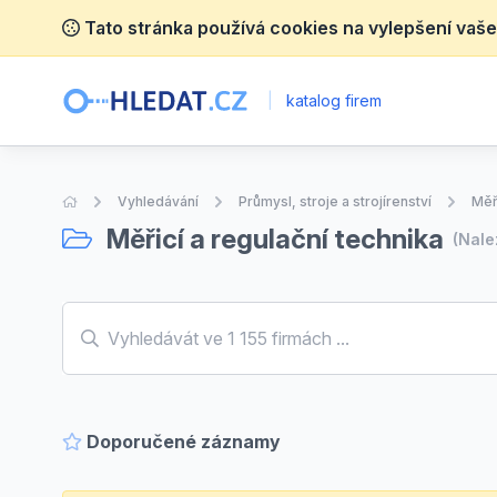
Tato stránka používá cookies na vylepšení vaše
|
katalog firem
Úvodní stránka
Vyhledávání
Průmysl, stroje a strojírenství
Měř
Měřicí a regulační technika
(Nal
Doporučené záznamy