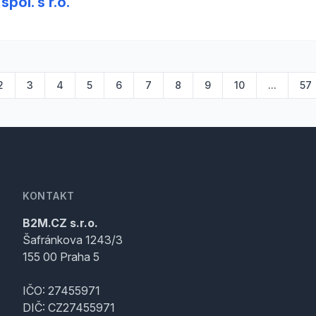
pol. s r.o.
2
3
4
5
6
7
8
9
10
...
57
KONTAKT
B2M.CZ s.r.o.
Šafránkova 1243/3
155 00 Praha 5
IČO: 27455971
DIČ: CZ27455971