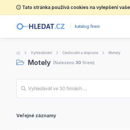
Tato stránka používá cookies na vylepšení vaše
|
katalog firem
Úvodní stránka
Vyhledávání
Cestování a doprava
Motely
Motely
(Nalezeno
30
firem)
Veřejné záznamy