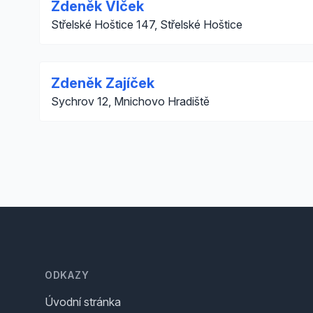
Zdeněk Vlček
Střelské Hoštice 147, Střelské Hoštice
Zdeněk Zajíček
Sychrov 12, Mnichovo Hradiště
Footer
ODKAZY
Úvodní stránka