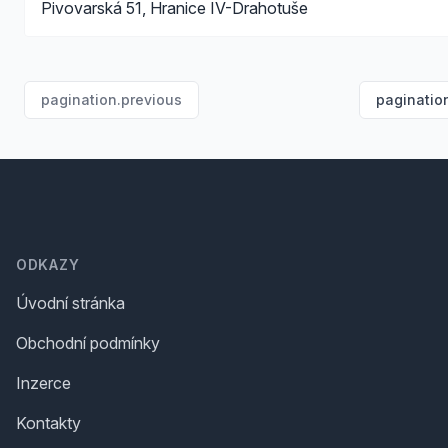
Pivovarská 51, Hranice IV-Drahotuše
pagination.previous
paginatio
Footer
ODKAZY
Úvodní stránka
Obchodní podmínky
Inzerce
Kontakty