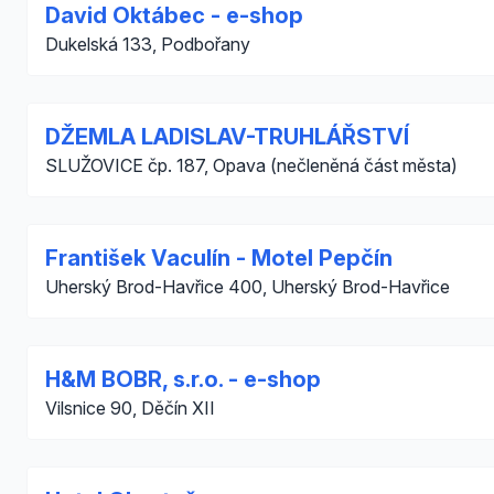
David Oktábec - e-shop
Dukelská 133, Podbořany
DŽEMLA LADISLAV-TRUHLÁŘSTVÍ
SLUŽOVICE čp. 187, Opava (nečleněná část města)
František Vaculín - Motel Pepčín
Uherský Brod-Havřice 400, Uherský Brod-Havřice
H&M BOBR, s.r.o. - e-shop
Vilsnice 90, Děčín XII