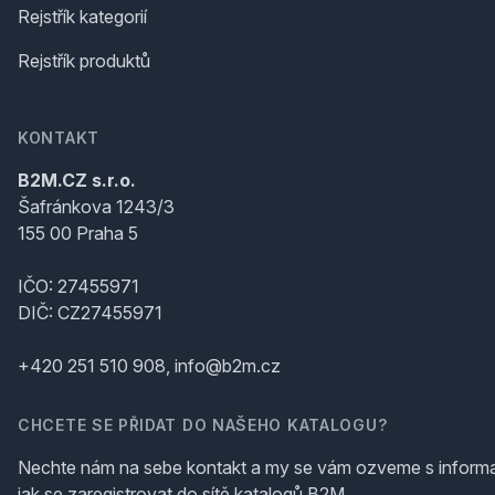
Rejstřík kategorií
Rejstřík produktů
KONTAKT
B2M.CZ s.r.o.
Šafránkova 1243/3
155 00 Praha 5
IČO: 27455971
DIČ: CZ27455971
+420 251 510 908, info@b2m.cz
CHCETE SE PŘIDAT DO NAŠEHO KATALOGU?
Nechte nám na sebe kontakt a my se vám ozveme s inform
jak se zaregistrovat do sítě katalogů B2M.