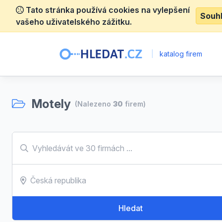
Tato stránka používá cookies na vylepšení
Souh
vašeho uživatelského zážitku.
|
katalog firem
Motely
(Nalezeno
30
firem)
Hledat