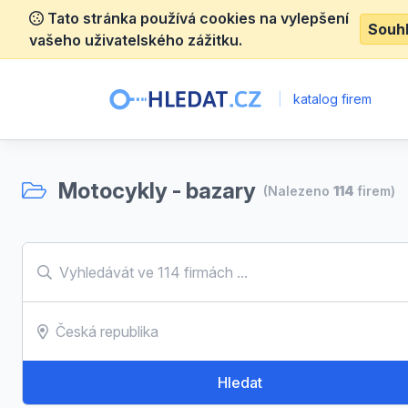
Tato stránka používá cookies na vylepšení
Souh
vašeho uživatelského zážitku.
|
katalog firem
Motocykly - bazary
(Nalezeno
114
firem)
Hledat