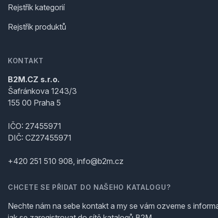
Rejstřík kategorií
Rejstřík produktů
KONTAKT
B2M.CZ s.r.o.
Šafránkova 1243/3
155 00 Praha 5
IČO: 27455971
DIČ: CZ27455971
+420 251 510 908, info@b2m.cz
CHCETE SE PŘIDAT DO NAŠEHO KATALOGU?
Nechte nám na sebe kontakt a my se vám ozveme s inform
jak se zaregistrovat do sítě katalogů B2M.