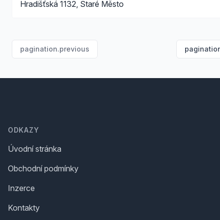
Hradišťská 1132, Staré Město
pagination.previous
paginatio
Footer
ODKAZY
Úvodní stránka
Obchodní podmínky
Inzerce
Kontakty