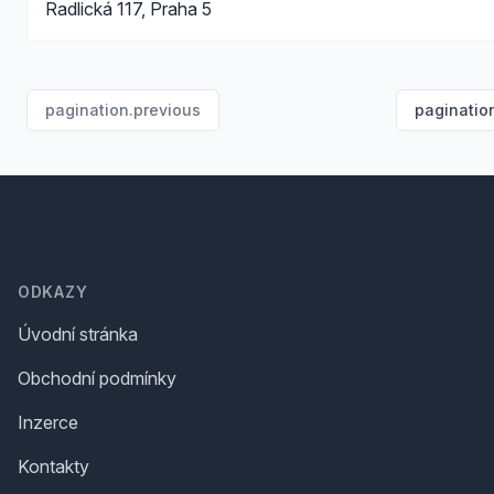
Radlická 117, Praha 5
pagination.previous
paginatio
Footer
ODKAZY
Úvodní stránka
Obchodní podmínky
Inzerce
Kontakty