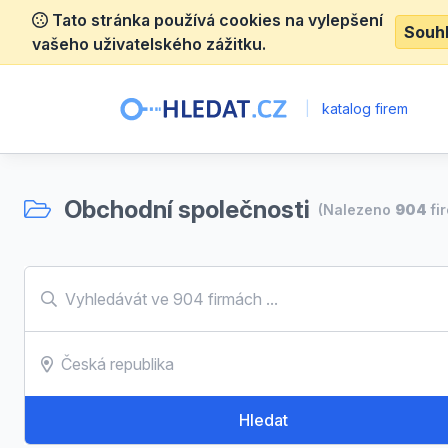
Tato stránka používá cookies na vylepšení
Souh
vašeho uživatelského zážitku.
|
katalog firem
Obchodní společnosti
(Nalezeno
904
fi
Hledat