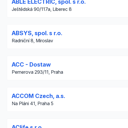
ABLE ELECTRIC, spol. s r.o.
Ještědská 90/117a, Liberec 8
ABSYS, spol. s r.o.
Radniční 8, Miroslav
ACC - Dostaw
Pernerova 293/11, Praha
ACCOM Czech, a.s.
Na Pláni 41, Praha 5
AClife s.r.o.