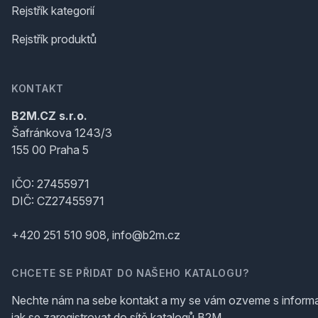
Rejstřík kategorií
Rejstřík produktů
KONTAKT
B2M.CZ s.r.o.
Šafránkova 1243/3
155 00 Praha 5
IČO: 27455971
DIČ: CZ27455971
+420 251 510 908, info@b2m.cz
CHCETE SE PŘIDAT DO NAŠEHO KATALOGU?
Nechte nám na sebe kontakt a my se vám ozveme s inform
jak se zaregistrovat do sítě katalogů B2M.