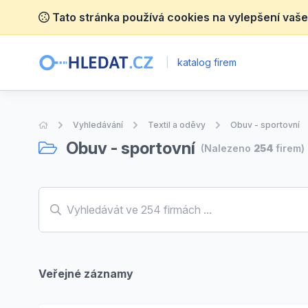
Tato stránka používá cookies na vylepšení vaše
|
katalog firem
Úvodní stránka
Vyhledávání
Textil a oděvy
Obuv - sportovní
Obuv - sportovní
(Nalezeno
254
firem)
Veřejné záznamy