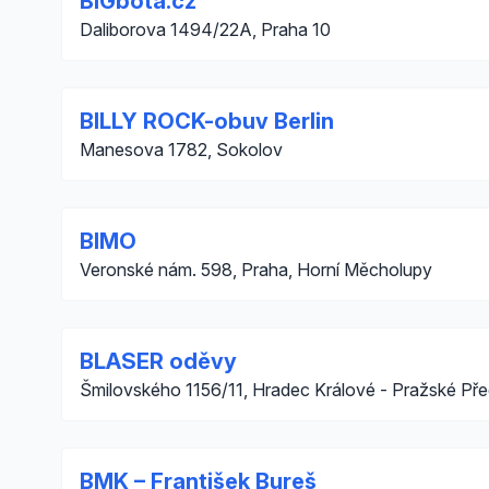
BIGbota.cz
Daliborova 1494/22A, Praha 10
BILLY ROCK-obuv Berlin
Manesova 1782, Sokolov
BIMO
Veronské nám. 598, Praha, Horní Měcholupy
BLASER oděvy
Šmilovského 1156/11, Hradec Králové - Pražské Př
BMK – František Bureš