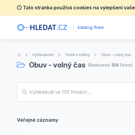
Tato stránka používá cookies na vylepšení vaše
|
katalog firem
Úvodní stránka
Vyhledávání
Textil a oděvy
Obuv - volný čas
Obuv - volný čas
(Nalezeno
156
firem)
Veřejné záznamy