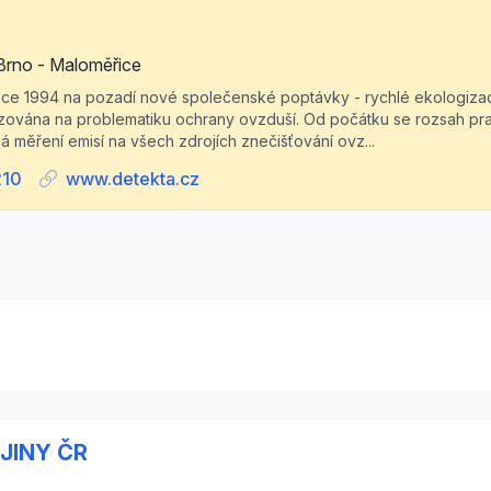
Brno - Maloměřice
roce 1994 na pozadí nové společenské poptávky - rychlé ekologiza
izována na problematiku ochrany ovzduší. Od počátku se rozsah prac
ná měření emisí na všech zdrojích znečišťování ovz...
210
www.detekta.cz
JINY ČR