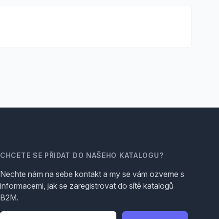
CHCETE SE PŘIDAT DO NAŠEHO KATALOGU?
Nechte nám na sebe kontakt a my se vám ozveme s
informacemi, jak se zaregistrovat do sítě katalogů
B2M.
Telefon
*