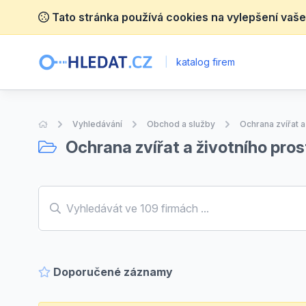
Tato stránka používá cookies na vylepšení vaše
|
katalog firem
Úvodní stránka
Vyhledávání
Obchod a služby
Ochrana zvířat a
Ochrana zvířat a životního pros
Doporučené záznamy