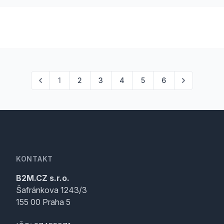
1
2
3
4
5
6
KONTAKT
B2M.CZ s.r.o.
Šafránkova 1243/3
155 00 Praha 5