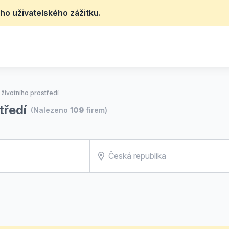
ho uživatelského zážitku.
 životního prostředí
tředí
(Nalezeno
109
firem)