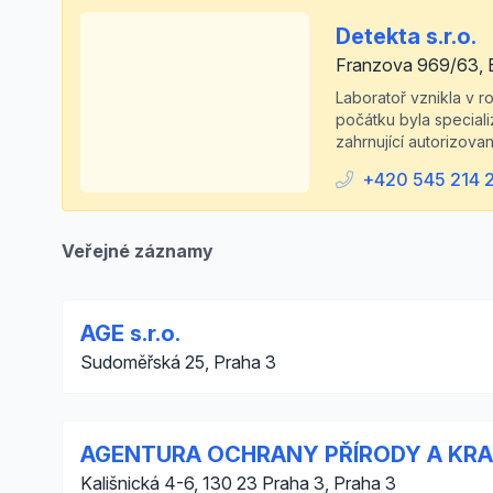
Detekta s.r.o.
Franzova 969/63, 
Laboratoř vznikla v 
počátku byla special
zahrnující autorizova
+420 545 214 
Veřejné záznamy
AGE s.r.o.
Sudoměřská 25, Praha 3
AGENTURA OCHRANY PŘÍRODY A KRA
Kališnická 4-6, 130 23 Praha 3, Praha 3