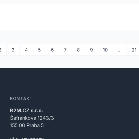
2
3
4
5
6
7
8
9
10
...
21
KONTAKT
B2M.CZ s.r.o.
Šafránkova 1243/3
155 00 Praha 5