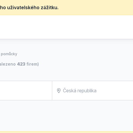
ho uživatelského zážitku.
í pomůcky
alezeno
423
firem)