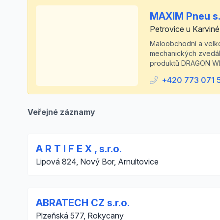
MAXIM Pneu s.
Petrovice u Karviné
Maloobchodní a velkoo
mechanických zvedáků
produktů DRAGON W
+420 773 071 
Veřejné záznamy
A R T I F E X , s.r.o.
Lipová 824, Nový Bor, Arnultovice
ABRATECH CZ s.r.o.
Plzeňská 577, Rokycany