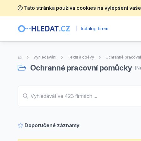
Tato stránka používá cookies na vylepšení vaše
|
katalog firem
Úvodní stránka
Vyhledávání
Textil a oděvy
Ochranné pracovn
Ochranné pracovní pomůcky
(N
Doporučené záznamy