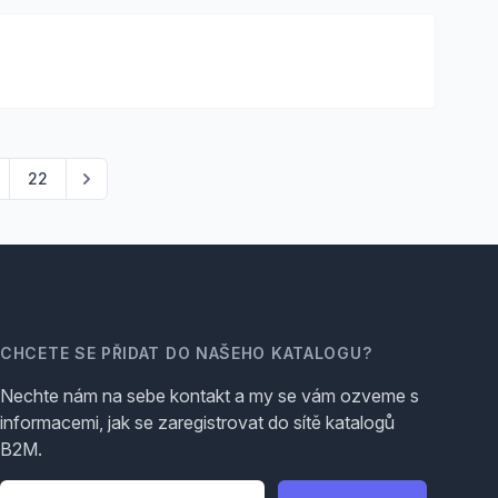
22
CHCETE SE PŘIDAT DO NAŠEHO KATALOGU?
Nechte nám na sebe kontakt a my se vám ozveme s
informacemi, jak se zaregistrovat do sítě katalogů
B2M.
Telefon
*