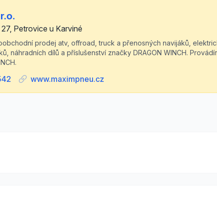
r.o.
 27, Petrovice u Karviné
bchodní prodej atv, offroad, truck a přenosných navijáků, elektri
, náhradních dílů a příslušenství značky DRAGON WINCH. Provádíme
INCH.
542
www.maximpneu.cz