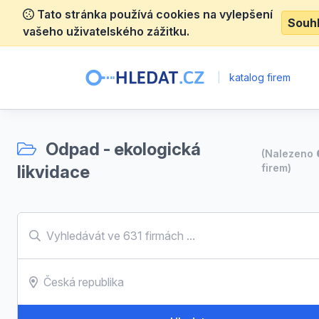
Tato stránka používá cookies na vylepšení
Souh
vašeho uživatelského zážitku.
|
katalog firem
Odpad - ekologická
(Nalezeno
likvidace
firem)