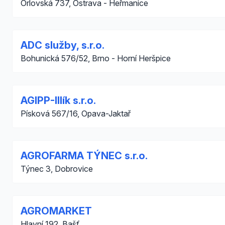
Orlovská 737, Ostrava - Heřmanice
ADC služby, s.r.o.
Bohunická 576/52, Brno - Horní Heršpice
AGIPP-Illík s.r.o.
Písková 567/16, Opava-Jaktař
AGROFARMA TÝNEC s.r.o.
Týnec 3, Dobrovice
AGROMARKET
Hlavní 192, Bašť