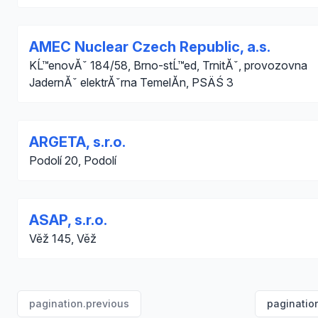
AMEC Nuclear Czech Republic, a.s.
KĹ™enovĂˇ 184/58, Brno-stĹ™ed, TrnitĂˇ, provozovna
JadernĂˇ elektrĂˇrna TemelĂ­n, PSÄŚ 3
ARGETA, s.r.o.
Podolí 20, Podolí
ASAP, s.r.o.
Věž 145, Věž
pagination.previous
paginatio