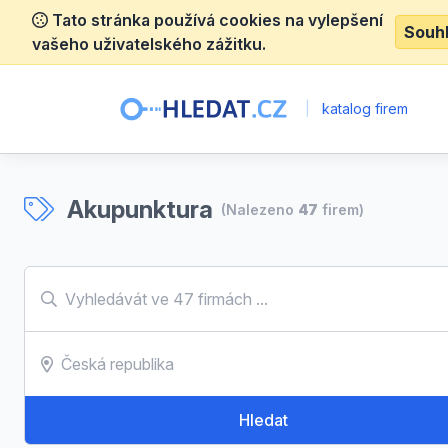
Tato stránka používá cookies na vylepšení
Souh
vašeho uživatelského zážitku.
|
katalog firem
Akupunktura
(Nalezeno
47
firem)
Hledat