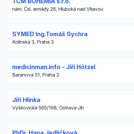
TCM BOHEMIA s.r.o.
nám. Čsl. armády 26, Hluboká nad Vltavou
SYMED Ing.Tomáš Sychra
Kolínská 3, Praha 3
medicinman.info - Jiří Hötzel
Baranova 31, Praha 3
Jiří Hlinka
Výškovická 565/168, Ostrava-Jih
PhDr. Hana Jedličková