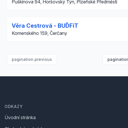
Puškinova 94, Horšovský Týn, Plzeňské Předměstí
Věra Cestrová - BUĎFiT
Komenského 159, Čerčany
pagination.previous
paginatio
Footer
ODKAZY
Úvodní stránka