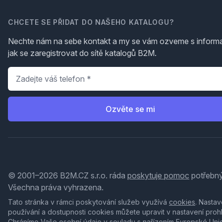
CHCETE SE PŘIDAT DO NAŠEHO KATALOGU?
Nechte nám na sebe kontakt a my se vám ozveme s inform
jak se zaregistrovat do sítě katalogů B2M.
Telefon
*
Ozvěte se mi
© 2001–2026 B2M.CZ s.r.o. ráda
poskytuje pomoc
potřebný
Všechna práva vyhrazena.
Tato stránka v rámci poskytování služeb využívá
cookies
. Nastav
používání a dostupnosti cookies můžete upravit v nastavení proh
Chráníme Vaše osobní údaje v souladu s nařízením Evropské Uni