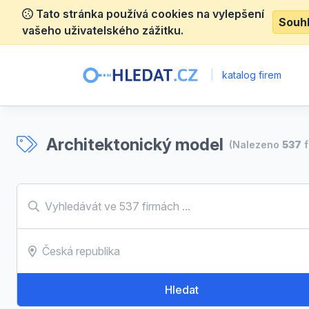
Tato stránka používá cookies na vylepšení
Souh
vašeho uživatelského zážitku.
|
katalog firem
Architektonický model
(Nalezeno
537
f
Hledat