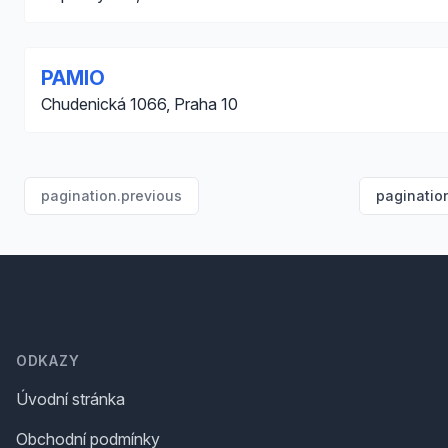
PAMIO
Chudenická 1066, Praha 10
pagination.previous
paginatio
Footer
ODKAZY
Úvodní stránka
Obchodní podmínky