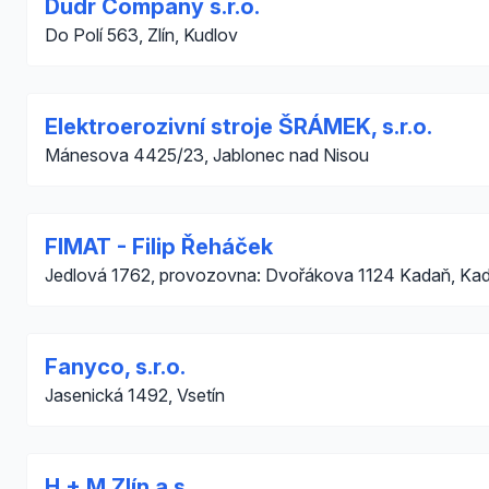
Dudr Company s.r.o.
Do Polí 563, Zlín, Kudlov
Elektroerozivní stroje ŠRÁMEK, s.r.o.
Mánesova 4425/23, Jablonec nad Nisou
FIMAT - Filip Řeháček
Jedlová 1762, provozovna: Dvořákova 1124 Kadaň, Ka
Fanyco, s.r.o.
Jasenická 1492, Vsetín
H + M Zlín a.s.