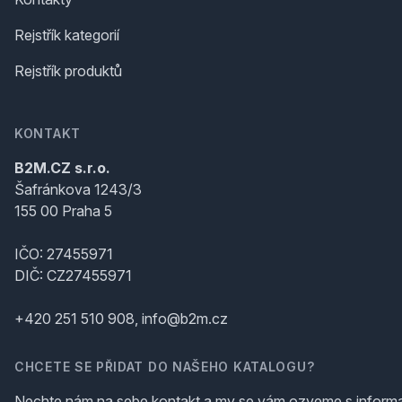
Rejstřík kategorií
Rejstřík produktů
KONTAKT
B2M.CZ s.r.o.
Šafránkova 1243/3
155 00 Praha 5
IČO: 27455971
DIČ: CZ27455971
+420 251 510 908, info@b2m.cz
CHCETE SE PŘIDAT DO NAŠEHO KATALOGU?
Nechte nám na sebe kontakt a my se vám ozveme s inform