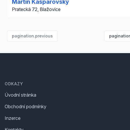
Martin Kašparovský
Pratecká 72, Blažovice
pagination.previous
paginatio
Footer
ODKAZY
Úvodní stránka
Obchodní podmínky
Inzerce
Kontakty