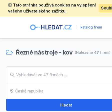
Tato stránka používá cookies na vylepšení
Souh
vašeho uživatelského zážitku.
|
katalog firem
Řezné nástroje - kov
(Nalezeno
47
firem)
Hledat