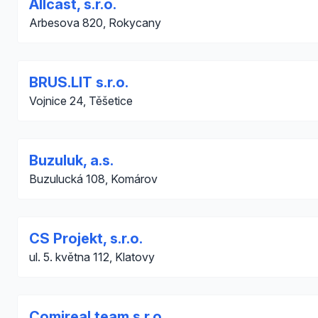
Allcast, s.r.o.
Arbesova 820, Rokycany
BRUS.LIT s.r.o.
Vojnice 24, Těšetice
Buzuluk, a.s.
Buzulucká 108, Komárov
CS Projekt, s.r.o.
ul. 5. května 112, Klatovy
Comireal team s.r.o.