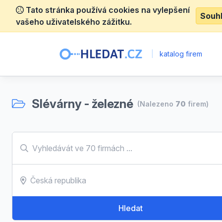
Tato stránka používá cookies na vylepšení
Souh
vašeho uživatelského zážitku.
|
katalog firem
Slévárny - železné
(Nalezeno
70
firem)
Hledat