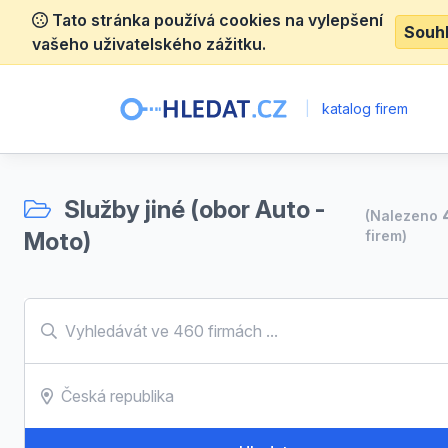
Tato stránka používá cookies na vylepšení
Souh
vašeho uživatelského zážitku.
|
katalog firem
Služby jiné (obor Auto -
(Nalezeno
Moto)
firem)