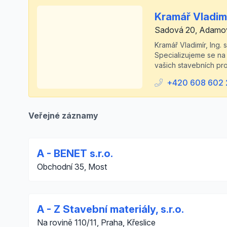
Kramář Vladimír
Sadová 20, Adamo
Kramář Vladimír, Ing.
Specializujeme se na 
vašich stavebních pro
+420 608 602 
Veřejné záznamy
A - BENET s.r.o.
Obchodní 35, Most
A - Z Stavební materiály, s.r.o.
Na rovině 110/11, Praha, Křeslice