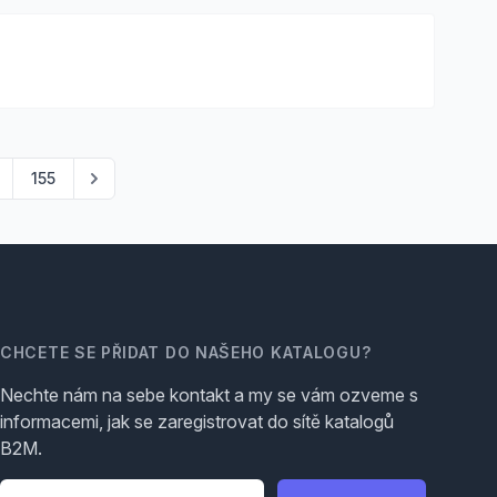
155
CHCETE SE PŘIDAT DO NAŠEHO KATALOGU?
Nechte nám na sebe kontakt a my se vám ozveme s
informacemi, jak se zaregistrovat do sítě katalogů
B2M.
Telefon
*