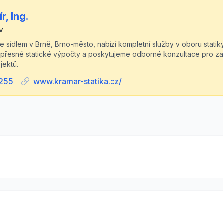
, Ing.
v
 se sídlem v Brně, Brno-město, nabízí kompletní služby v oboru stati
přesné statické výpočty a poskytujeme odborné konzultace pro zajiš
jektů.
255
www.kramar-statika.cz/