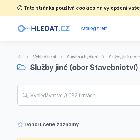
Tato stránka používá cookies na vylepšení vaše
|
katalog firem
Úvodní stránka
Vyhledávání
Stavba a bydlení
Služby jiné (obor
Služby jiné (obor Stavebnictví)
Doporučené záznamy