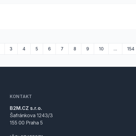
3
4
5
6
7
8
9
10
...
154
KONTAKT
B2M.CZ s.r.o.
Šafránkova 1243/3
155 00 Praha 5