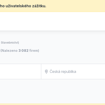
ho uživatelského zážitku.
 Stavebnictví)
(Nalezeno
3 082
firem)