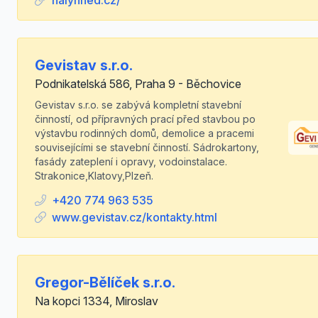
halyhned.cz/
Gevistav s.r.o.
Podnikatelská 586, Praha 9 - Běchovice
Gevistav s.r.o. se zabývá kompletní stavební
činností, od přípravných prací před stavbou po
výstavbu rodinných domů, demolice a pracemi
souvisejícími se stavební činností. Sádrokartony,
fasády zateplení i opravy, vodoinstalace.
Strakonice,Klatovy,Plzeň.
+420 774 963 535
www.gevistav.cz/kontakty.html
Gregor-Bělíček s.r.o.
Na kopci 1334, Miroslav