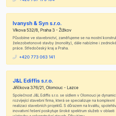
Ivanysh & Syn s.r.o.
Vlkova 532/8, Praha 3 - Žižkov
Působíme ve stavebnictví, zaměřujeme se na mostní konstru
železobetonové stavby (monolity), dále nabízíme i zednick
práce. Středočeský kraj a Praha.
+420 773 063 141
J&L Ediffis s.r.o.
Jiříčkova 376/21, Olomouc - Lazce
Společnost J&L Ediffis s.r.o. se sídlem v Olomouci je dynami
rozvíjející stavební firma, která se specializuje na komplexní
realizaci stavebních projektů. S důrazem na kvalitu, spolehli
inovativní řešení poskytuje široké spektrum služeb v oblasti
výstavby a rekonstrukcí staveb. Díky týmu...