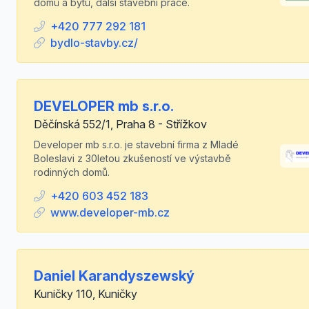
domů a bytů, další stavební práce.
+420 777 292 181
bydlo-stavby.cz/
DEVELOPER mb s.r.o.
Děčínská 552/1, Praha 8 - Střížkov
Developer mb s.r.o. je stavební firma z Mladé
Boleslavi z 30letou zkušeností ve výstavbě
rodinných domů.
+420 603 452 183
www.developer-mb.cz
Daniel Karandyszewský
Kuničky 110, Kuničky