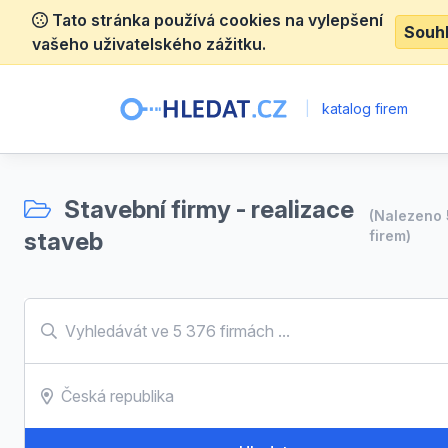
Tato stránka používá cookies na vylepšení
Souh
vašeho uživatelského zážitku.
|
katalog firem
Stavební firmy - realizace
(Nalezeno
staveb
firem)