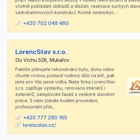
včetně pokládání obkladů a dlažeb, realizace suchých stav
sádrokartonových konstrukcí. Kromě zednickýc...
+420 702 048 460
LorencStav s.r.o.
Do Vrchu 528, Mukařov
Pakliže plánujete rekonstrukci bytu, domu nebo
chcete rovnou postavit rodinný dům na klíč, pak
jsme pro Vás jasná volba. Naše firma LorencStav
s.r.o. zajišťuje výstavbu, renovace interiérů i
exteriérů, zateplování fasád a veškeré stavební
práce. S námi získáte kvalitní provedení,
profesionální příst...
+420 777 280 165
lorencstav.cz/