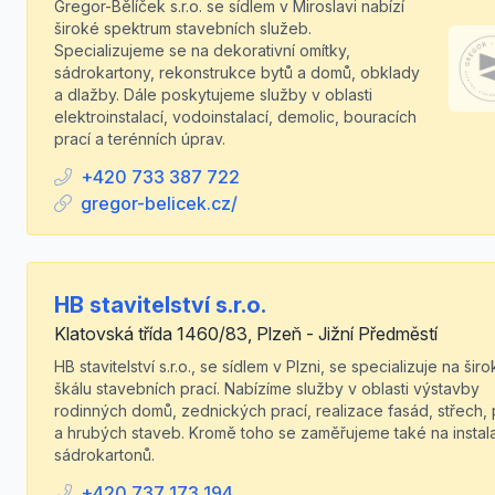
Gregor-Bělíček s.r.o. se sídlem v Miroslavi nabízí
široké spektrum stavebních služeb.
Specializujeme se na dekorativní omítky,
sádrokartony, rekonstrukce bytů a domů, obklady
a dlažby. Dále poskytujeme služby v oblasti
elektroinstalací, vodoinstalací, demolic, bouracích
prací a terénních úprav.
+420 733 387 722
gregor-belicek.cz/
HB stavitelství s.r.o.
Klatovská třída 1460/83, Plzeň - Jižní Předměstí
HB stavitelství s.r.o., se sídlem v Plzni, se specializuje na šir
škálu stavebních prací. Nabízíme služby v oblasti výstavby
rodinných domů, zednických prací, realizace fasád, střech, 
a hrubých staveb. Kromě toho se zaměřujeme také na instal
sádrokartonů.
+420 737 173 194