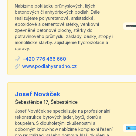
Nabízíme pokládku průmyslových, litých
betonových či anhydritových podlah. Dále
realizujeme polyuretanové, antistatické,
epoxidové a cementové stěrky, venkovní
zpevněné betonové plochy, stěrky do
potravinového průmyslu, základy, desky, stropy i
monolitické stavby. Zajišťujeme hydroizolace a
opravy.
+420 776 466 660
www.podlahysnadno.cz
Josef Nováček
Šebestěnice 17, Šebestěnice
Josef Nováček se specializuje na profesionální
rekonstrukce bytových jader, bytů, domů a
koupelen. S dlouholetými zkušenostmi a
odborným know-how nabízíme komplexní řešení
pro revitalizaci vašeho domova. Naši zkušení a