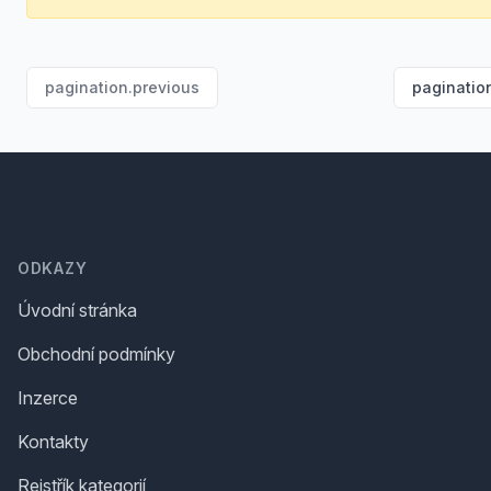
pagination.previous
paginatio
Footer
ODKAZY
Úvodní stránka
Obchodní podmínky
Inzerce
Kontakty
Rejstřík kategorií