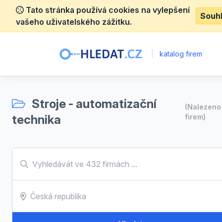
Tato stránka používá cookies na vylepšení
Souh
vašeho uživatelského zážitku.
|
katalog firem
Stroje - automatizační
(Nalezen
technika
firem)