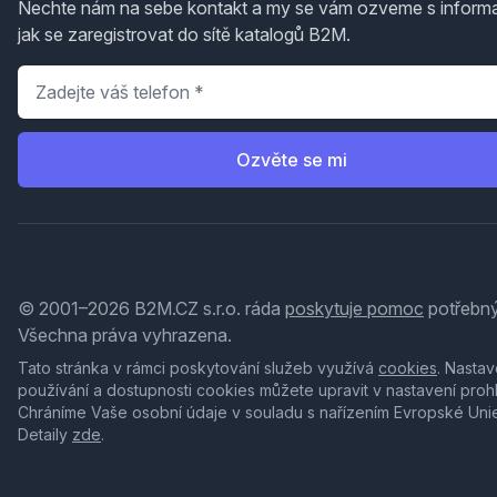
Nechte nám na sebe kontakt a my se vám ozveme s inform
jak se zaregistrovat do sítě katalogů B2M.
Telefon
*
Ozvěte se mi
© 2001–2026 B2M.CZ s.r.o. ráda
poskytuje pomoc
potřebný
Všechna práva vyhrazena.
Tato stránka v rámci poskytování služeb využívá
cookies
. Nastav
používání a dostupnosti cookies můžete upravit v nastavení proh
Chráníme Vaše osobní údaje v souladu s nařízením Evropské Uni
Detaily
zde
.