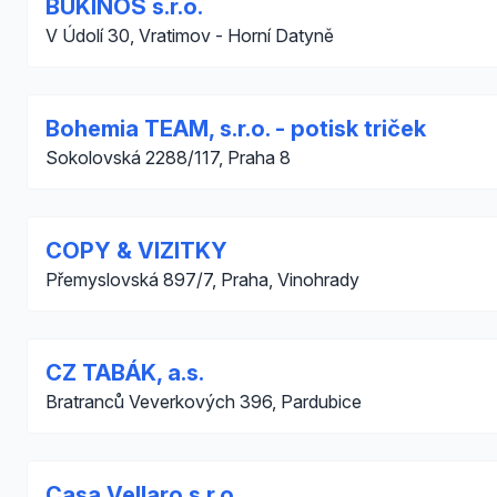
BUKINOS s.r.o.
V Údolí 30, Vratimov - Horní Datyně
Bohemia TEAM, s.r.o. - potisk triček
Sokolovská 2288/117, Praha 8
COPY & VIZITKY
Přemyslovská 897/7, Praha, Vinohrady
CZ TABÁK, a.s.
Bratranců Veverkových 396, Pardubice
Casa Vellaro s.r.o.