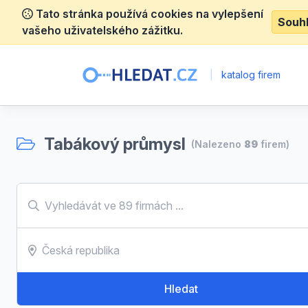
Tato stránka používá cookies na vylepšení
Souh
vašeho uživatelského zážitku.
|
katalog firem
Tabákový průmysl
(Nalezeno
89
firem)
Hledat