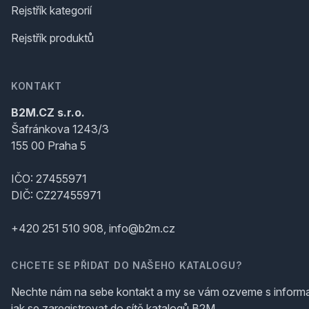
Rejstřík kategorií
Rejstřík produktů
KONTAKT
B2M.CZ s.r.o.
Šafránkova 1243/3
155 00 Praha 5
IČO: 27455971
DIČ: CZ27455971
+420 251 510 908, info@b2m.cz
CHCETE SE PŘIDAT DO NAŠEHO KATALOGU?
Nechte nám na sebe kontakt a my se vám ozveme s inform
jak se zaregistrovat do sítě katalogů B2M.