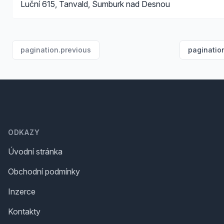
Luční 615, Tanvald, Šumburk nad Desnou
pagination.previous
paginatio
Footer
ODKAZY
Úvodní stránka
Obchodní podmínky
Inzerce
Kontakty