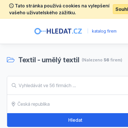
Tato stránka používá cookies na vylepšení
Souh
vašeho uživatelského zážitku.
|
katalog firem
Textil - umělý textil
(Nalezeno
56
firem)
Hledat