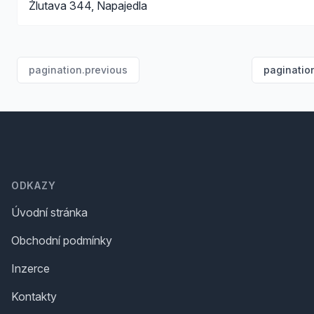
Žlutava 344, Napajedla
pagination.previous
paginatio
Footer
ODKAZY
Úvodní stránka
Obchodní podmínky
Inzerce
Kontakty