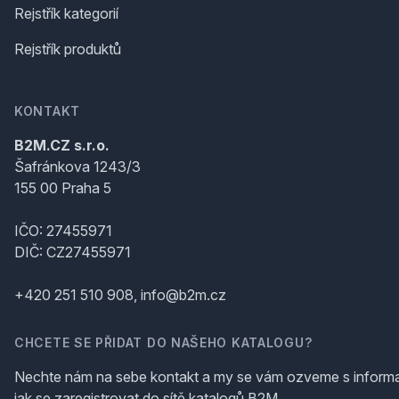
Rejstřík kategorií
Rejstřík produktů
KONTAKT
B2M.CZ s.r.o.
Šafránkova 1243/3
155 00 Praha 5
IČO: 27455971
DIČ: CZ27455971
+420 251 510 908, info@b2m.cz
CHCETE SE PŘIDAT DO NAŠEHO KATALOGU?
Nechte nám na sebe kontakt a my se vám ozveme s inform
jak se zaregistrovat do sítě katalogů B2M.