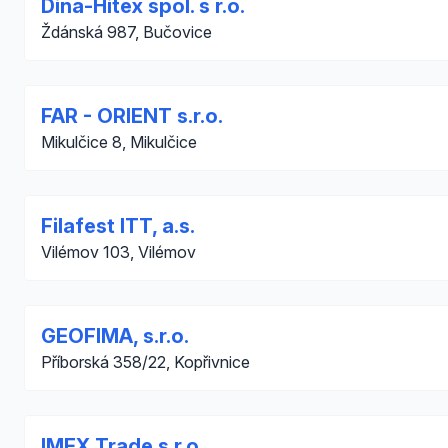
Dina-Hitex spol. s r.o.
Ždánská 987, Bučovice
FAR - ORIENT s.r.o.
Mikulčice 8, Mikulčice
Filafest ITT, a.s.
Vilémov 103, Vilémov
GEOFIMA, s.r.o.
Příborská 358/22, Kopřivnice
IMEX Trade s.r.o.