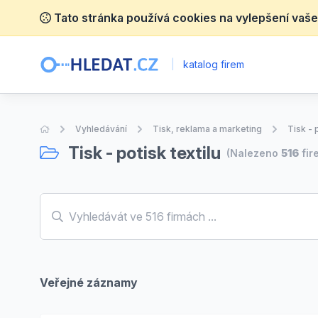
Tato stránka používá cookies na vylepšení vaše
|
katalog firem
Úvodní stránka
Vyhledávání
Tisk, reklama a marketing
Tisk - 
Tisk - potisk textilu
(Nalezeno
516
fir
Veřejné záznamy