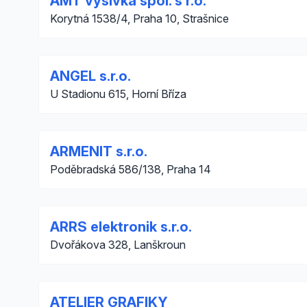
AMT výšivka spol. s r.o.
Korytná 1538/4, Praha 10, Strašnice
ANGEL s.r.o.
U Stadionu 615, Horní Bříza
ARMENIT s.r.o.
Poděbradská 586/138, Praha 14
ARRS elektronik s.r.o.
Dvořákova 328, Lanškroun
ATELIER GRAFIKY