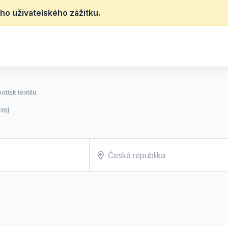
ho uživatelského zážitku.
potisk textilu
em)