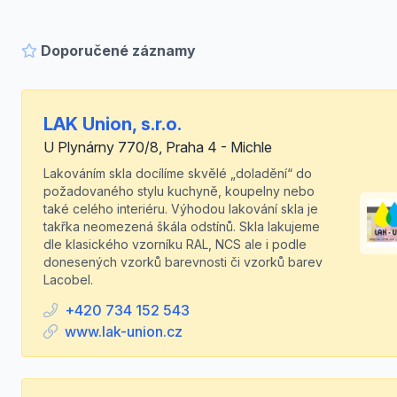
Doporučené záznamy
LAK Union, s.r.o.
U Plynárny 770/8, Praha 4 - Michle
Lakováním skla docílíme skvělé „doladění“ do
požadovaného stylu kuchyně, koupelny nebo
také celého interiéru. Výhodou lakování skla je
takřka neomezená škála odstínů. Skla lakujeme
dle klasického vzorníku RAL, NCS ale i podle
donesených vzorků barevnosti či vzorků barev
Lacobel.
+420 734 152 543
www.lak-union.cz