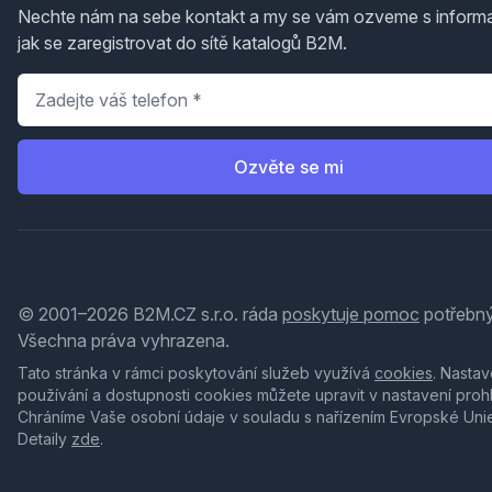
Nechte nám na sebe kontakt a my se vám ozveme s inform
jak se zaregistrovat do sítě katalogů B2M.
Telefon
*
Ozvěte se mi
© 2001–2026 B2M.CZ s.r.o. ráda
poskytuje pomoc
potřebný
Všechna práva vyhrazena.
Tato stránka v rámci poskytování služeb využívá
cookies
. Nastav
používání a dostupnosti cookies můžete upravit v nastavení proh
Chráníme Vaše osobní údaje v souladu s nařízením Evropské Uni
Detaily
zde
.