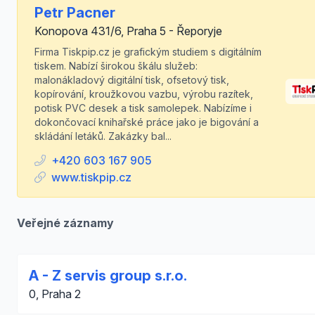
Petr Pacner
Konopova 431/6, Praha 5 - Řeporyje
Firma Tiskpip.cz je grafickým studiem s digitálním
tiskem. Nabízí širokou škálu služeb:
malonákladový digitální tisk, ofsetový tisk,
kopírování, kroužkovou vazbu, výrobu razítek,
potisk PVC desek a tisk samolepek. Nabízíme i
dokončovací knihařské práce jako je bigování a
skládání letáků. Zakázky bal...
+420 603 167 905
www.tiskpip.cz
Veřejné záznamy
A - Z servis group s.r.o.
0, Praha 2