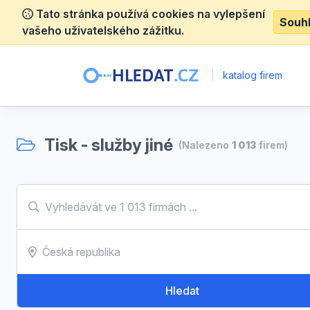
Tato stránka používá cookies na vylepšení
Souh
vašeho uživatelského zážitku.
|
katalog firem
Tisk - služby jiné
(Nalezeno
1 013
firem)
Hledat