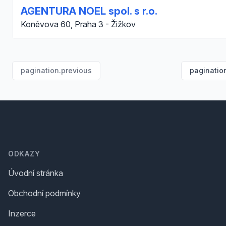
AGENTURA NOEL spol. s r.o.
Koněvova 60, Praha 3 - Žižkov
pagination.previous
paginatio
Footer
ODKAZY
Úvodní stránka
Obchodní podmínky
Inzerce