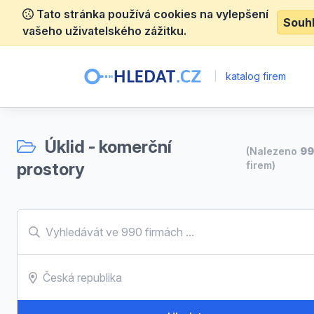
Tato stránka používá cookies na vylepšení
Souh
vašeho uživatelského zážitku.
|
katalog firem
Úklid - komerční
(Nalezeno
9
prostory
firem)