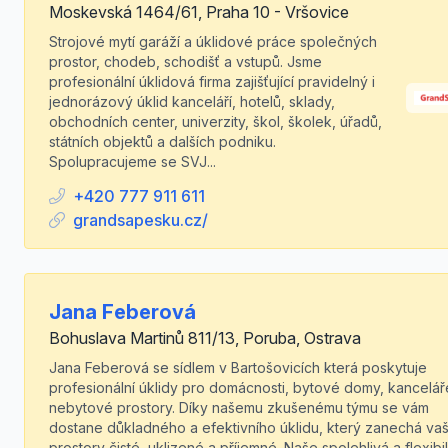
Moskevská 1464/61, Praha 10 - Vršovice
Strojové mytí garáží a úklidové práce společných
prostor, chodeb, schodišť a vstupů. Jsme
profesionální úklidová firma zajišťující pravidelný i
jednorázový úklid kanceláří, hotelů, sklady,
obchodních center, univerzity, škol, školek, úřadů,
státních objektů a dalších podniku.
Spolupracujeme se SVJ...
+420 777 911 611
grandsapesku.cz/
Jana Feberová
Bohuslava Martinů 811/13, Poruba, Ostrava
Jana Feberová se sídlem v Bartošovicích která poskytuje
profesionální úklidy pro domácnosti, bytové domy, kancelář
nebytové prostory. Díky našemu zkušenému týmu se vám
dostane důkladného a efektivního úklidu, který zanechá va
prostory čisté, uklizené a příjemné. Naše spolehlivá a flexibil