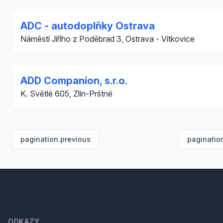
ADC - autodoplňky Ostrava
Náměstí Jiřího z Poděbrad 3, Ostrava - Vítkovice
ADD Companion, s.r.o.
K. Světlé 605, Zlín-Prštné
pagination.previous
paginatio
Footer
ODKAZY