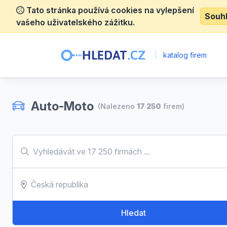
Tato stránka používá cookies na vylepšení
Souh
vašeho uživatelského zážitku.
|
katalog firem
Auto-Moto
(Nalezeno
17 250
firem)
Hledat