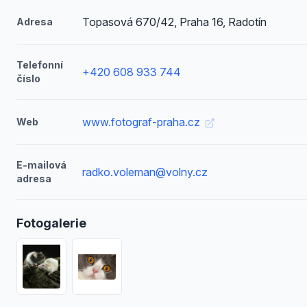
Topasová 670/42, Praha 16, Radotín
Adresa
Telefonní
+420 608 933 744
číslo
www.fotograf-praha.cz
Web
E-mailová
radko.voleman@volny.cz
adresa
Fotogalerie