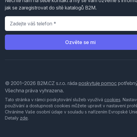
Nechte nám na sebe kontakt a my se vám ozveme s inform
jak se zaregistrovat do sítě katalogů B2M.
Telefon
*
Ozvěte se mi
© 2001–2026 B2M.CZ s.r.o. ráda
poskytuje pomoc
potřebný
Všechna práva vyhrazena.
Tato stránka v rámci poskytování služeb využívá
cookies
. Nastav
používání a dostupnosti cookies můžete upravit v nastavení proh
Chráníme Vaše osobní údaje v souladu s nařízením Evropské Uni
Detaily
zde
.