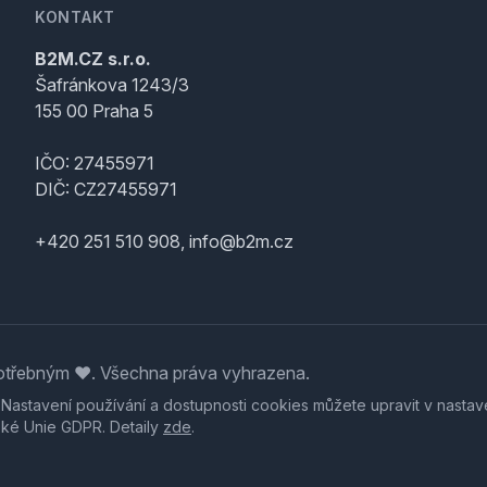
KONTAKT
B2M.CZ s.r.o.
Šafránkova 1243/3
155 00 Praha 5
IČO: 27455971
DIČ: CZ27455971
+420 251 510 908, info@b2m.cz
třebným ♥️. Všechna práva vyhrazena.
. Nastavení používání a dostupnosti cookies můžete upravit v nastav
ské Unie GDPR. Detaily
zde
.