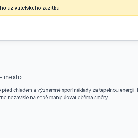
ho uživatelského zážitku.
 - město
mě před chladem a významně spoří náklady za tepelnou energii. 
ožno nezávisle na sobě manipulovat oběma směry.