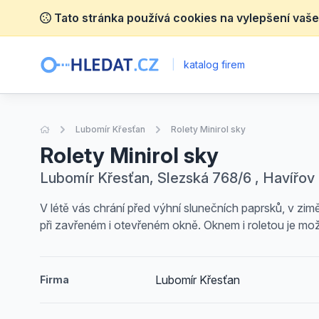
Tato stránka používá cookies na vylepšení vaše
|
katalog firem
Úvodní stránka
Lubomír Křesťan
Rolety Minirol sky
Rolety Minirol sky
Lubomír Křesťan, Slezská 768/6 , Havířov
V létě vás chrání před výhní slunečních paprsků, v zi
při zavřeném i otevřeném okně. Oknem i roletou je m
Lubomír Křesťan
Firma