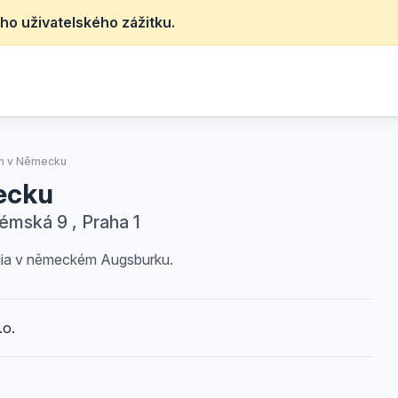
ho uživatelského zážitku.
um v Německu
ecku
mská 9 , Praha 1
dia v německém Augsburku.
.o.