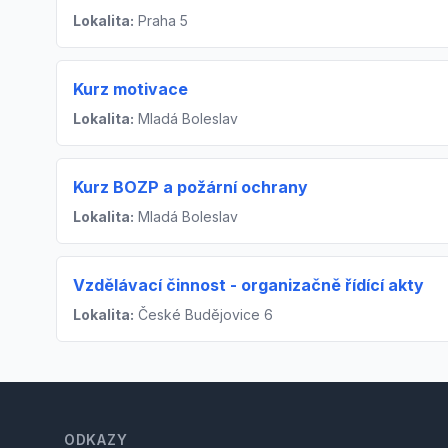
Lokalita:
Praha 5
Kurz motivace
Lokalita:
Mladá Boleslav
Kurz BOZP a požární ochrany
Lokalita:
Mladá Boleslav
Vzdělávací činnost - organizačně řídící akty
Lokalita:
České Budějovice 6
Footer
ODKAZY