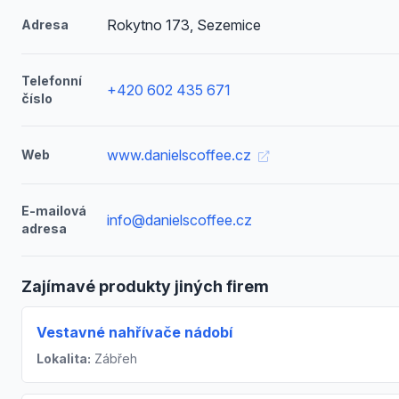
Rokytno 173, Sezemice
Adresa
Telefonní
+420 602 435 671
číslo
www.danielscoffee.cz
Web
E-mailová
info@danielscoffee.cz
adresa
Zajímavé produkty jiných firem
Vestavné nahřívače nádobí
Lokalita:
Zábřeh