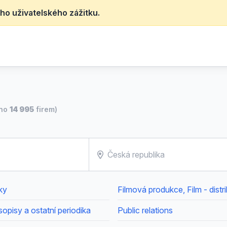
ho uživatelského zážitku.
eno
14 995
firem)
tky
Filmová produkce, Film - distr
opisy a ostatní periodika
Public relations