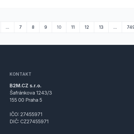
...
7
8
9
10
11
12
13
...
74
KONTAKT
B2M.CZ s.r.o.
Šafránkova 1243/3
155 00 Praha 5
IČO: 27455971
DIČ: CZ27455971