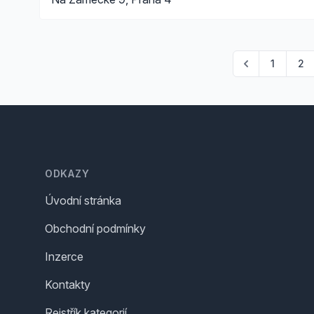
1
2
Footer
ODKAZY
Úvodní stránka
Obchodní podmínky
Inzerce
Kontakty
Rejstřík kategorií