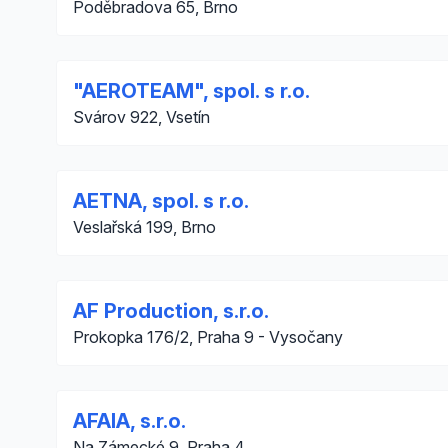
Poděbradova 65, Brno
"AEROTEAM", spol. s r.o.
Svárov 922, Vsetín
AETNA, spol. s r.o.
Veslařská 199, Brno
AF Production, s.r.o.
Prokopka 176/2, Praha 9 - Vysočany
AFAIA, s.r.o.
Na Zámecké 9, Praha 4