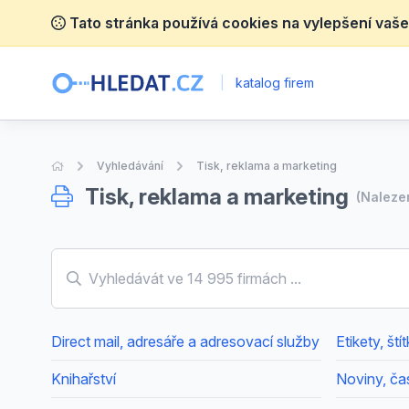
Tato stránka používá cookies na vylepšení vaše
|
katalog firem
Úvodní stránka
Vyhledávání
Tisk, reklama a marketing
Tisk, reklama a marketing
(Nalez
Direct mail, adresáře a adresovací služby
Etikety, ští
Knihařství
Noviny, čas